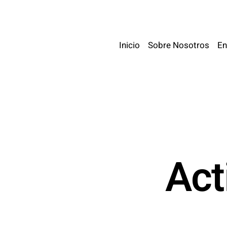
Skip
to
main
Inicio
Sobre Nosotros
En
content
Act