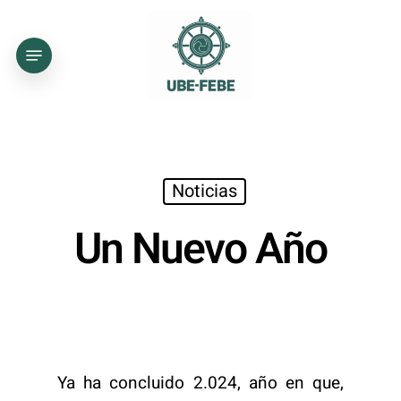
Skip
to
Menu
main
content
Noticias
Un Nuevo Año
Ya ha concluido 2.024, año en que,